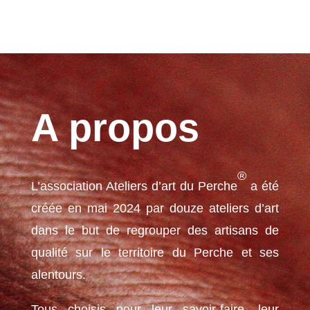
A propos
®
L’association Ateliers d’art du Perche
a été
créée en mai 2024 par douze ateliers d’art
dans le but de regrouper des artisans de
qualité sur le territoire du Perche et ses
alentours.
Tous choisis pour leur savoir-faire, leur